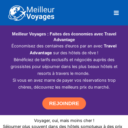
Aller
au
contenu
Meilleur Voyages : Faites des économies avec Travel
Advantage
Économisez des centaines d’euros par an avec
Travel
Advantage
sur des hôtels de rêve !
Bénéficiez de tarifs exclusifs et négociés auprès des
grossistes pour séjourner dans les plus beaux hôtels et
resorts à travers le monde.
Si vous en avez marre de payer vos réservations trop
chères, découvrez les meilleurs prix du marché.
REJOINDRE
Voyager, oui, mais moins cher !
Séjourner plus souvent dans des hôtels somptueux à des prix