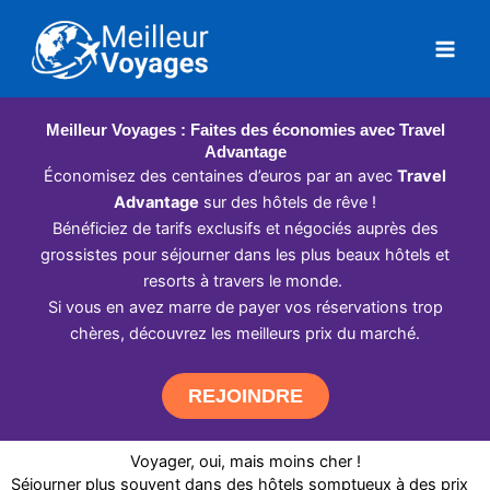
Aller
au
contenu
Meilleur Voyages : Faites des économies avec Travel
Advantage
Économisez des centaines d’euros par an avec
Travel
Advantage
sur des hôtels de rêve !
Bénéficiez de tarifs exclusifs et négociés auprès des
grossistes pour séjourner dans les plus beaux hôtels et
resorts à travers le monde.
Si vous en avez marre de payer vos réservations trop
chères, découvrez les meilleurs prix du marché.
REJOINDRE
Voyager, oui, mais moins cher !
Séjourner plus souvent dans des hôtels somptueux à des prix