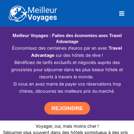
Aller
au
contenu
Meilleur Voyages : Faites des économies avec Travel
Advantage
Économisez des centaines d’euros par an avec
Travel
Advantage
sur des hôtels de rêve !
Bénéficiez de tarifs exclusifs et négociés auprès des
grossistes pour séjourner dans les plus beaux hôtels et
resorts à travers le monde.
Si vous en avez marre de payer vos réservations trop
chères, découvrez les meilleurs prix du marché.
REJOINDRE
Voyager, oui, mais moins cher !
Séjourner plus souvent dans des hôtels somptueux à des prix