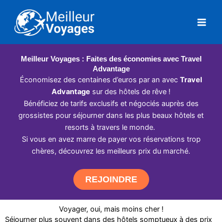
Aller
au
contenu
Meilleur Voyages : Faites des économies avec Travel
Advantage
Économisez des centaines d’euros par an avec
Travel
Advantage
sur des hôtels de rêve !
Bénéficiez de tarifs exclusifs et négociés auprès des
grossistes pour séjourner dans les plus beaux hôtels et
resorts à travers le monde.
Si vous en avez marre de payer vos réservations trop
chères, découvrez les meilleurs prix du marché.
REJOINDRE
Voyager, oui, mais moins cher !
Séjourner plus souvent dans des hôtels somptueux à des prix