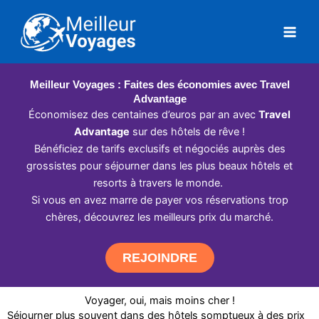
Aller
au
contenu
Meilleur Voyages : Faites des économies avec Travel
Advantage
Économisez des centaines d’euros par an avec
Travel
Advantage
sur des hôtels de rêve !
Bénéficiez de tarifs exclusifs et négociés auprès des
grossistes pour séjourner dans les plus beaux hôtels et
resorts à travers le monde.
Si vous en avez marre de payer vos réservations trop
chères, découvrez les meilleurs prix du marché.
REJOINDRE
Voyager, oui, mais moins cher !
Séjourner plus souvent dans des hôtels somptueux à des prix