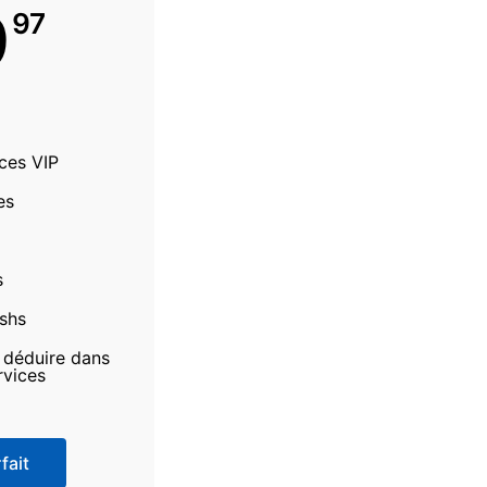
9
97
ices VIP
es
s
ashs
à déduire dans
rvices
fait