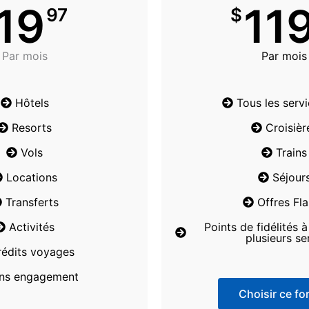
19
11
97
$
Par mois
Par mois
Hôtels
Tous les serv
Resorts
Croisièr
Vols
Trains
Locations
Séjour
Transferts
Offres Fl
Activités
Points de fidélités 
plusieurs se
rédits voyages
ns engagement
Choisir ce for