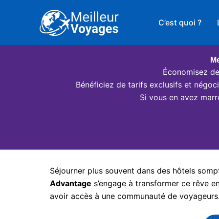
Aller
au
C’est quoi ?
contenu
Me
Économisez des
Bénéficiez de tarifs exclusifs et négo
Si vous en avez marr
Séjourner plus souvent dans des hôtels somptu
Advantage
s’engage à transformer ce rêve en 
avoir accès à une communauté de voyageurs