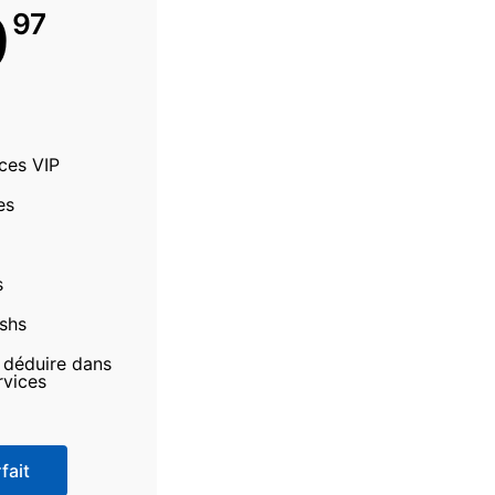
9
97
ices VIP
es
s
ashs
à déduire dans
rvices
fait