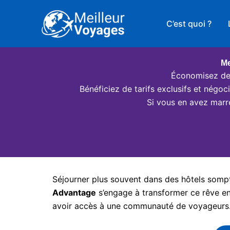
Aller
au
C’est quoi ?
contenu
Me
Économisez des
Bénéficiez de tarifs exclusifs et négo
Si vous en avez marr
Séjourner plus souvent dans des hôtels somptu
Advantage
s’engage à transformer ce rêve en 
avoir accès à une communauté de voyageurs