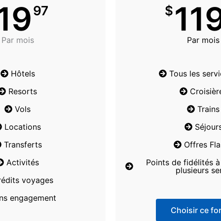
19
11
97
$
Par mois
Par mois
Hôtels
Tous les serv
Resorts
Croisièr
Vols
Trains
Locations
Séjour
Transferts
Offres Fl
Activités
Points de fidélités 
plusieurs se
rédits voyages
ns engagement
Choisir ce for