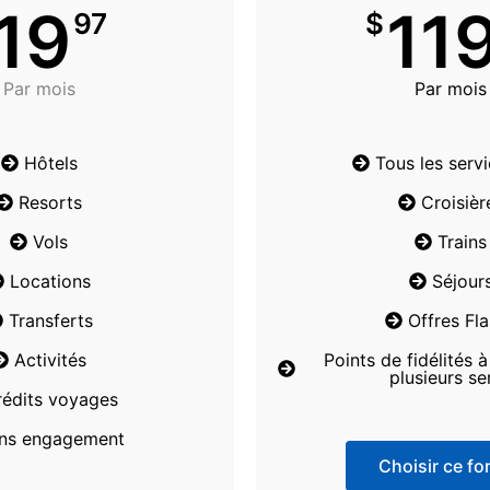
19
11
97
$
Par mois
Par mois
Hôtels
Tous les serv
Resorts
Croisièr
Vols
Trains
Locations
Séjour
Transferts
Offres Fl
Activités
Points de fidélités 
plusieurs se
rédits voyages
ns engagement
Choisir ce for