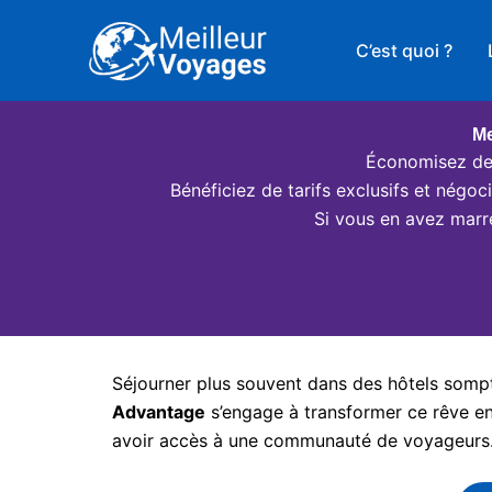
Aller
au
C’est quoi ?
contenu
Me
Économisez des
Bénéficiez de tarifs exclusifs et négo
Si vous en avez marr
Séjourner plus souvent dans des hôtels somptu
Advantage
s’engage à transformer ce rêve en 
avoir accès à une communauté de voyageurs