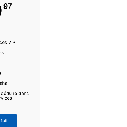
9
97
ices VIP
es
s
ashs
à déduire dans
rvices
fait