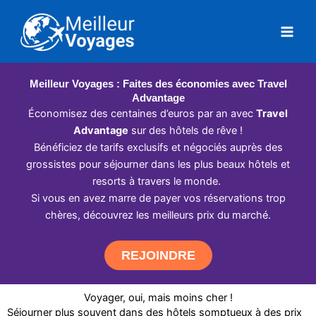
Aller
au
contenu
Meilleur Voyages : Faites des économies avec Travel
Advantage
Économisez des centaines d’euros par an avec
Travel
Advantage
sur des hôtels de rêve !
Bénéficiez de tarifs exclusifs et négociés auprès des
grossistes pour séjourner dans les plus beaux hôtels et
resorts à travers le monde.
Si vous en avez marre de payer vos réservations trop
chères, découvrez les meilleurs prix du marché.
REJOINDRE
Voyager, oui, mais moins cher !
Séjourner plus souvent dans des hôtels somptueux à des prix