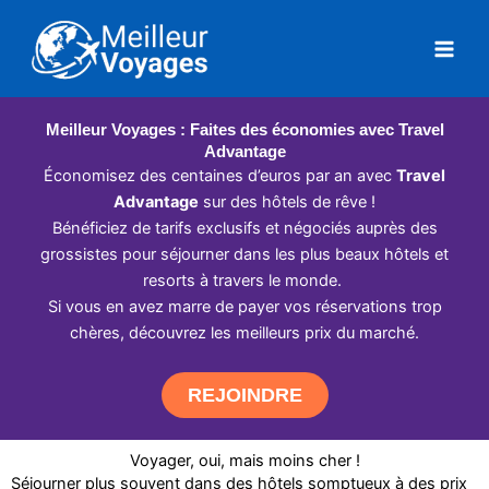
Aller
au
contenu
Meilleur Voyages : Faites des économies avec Travel
Advantage
Économisez des centaines d’euros par an avec
Travel
Advantage
sur des hôtels de rêve !
Bénéficiez de tarifs exclusifs et négociés auprès des
grossistes pour séjourner dans les plus beaux hôtels et
resorts à travers le monde.
Si vous en avez marre de payer vos réservations trop
chères, découvrez les meilleurs prix du marché.
REJOINDRE
Voyager, oui, mais moins cher !
Séjourner plus souvent dans des hôtels somptueux à des prix