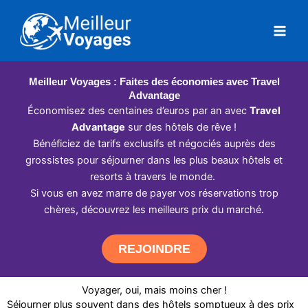
Aller
au
contenu
Meilleur Voyages : Faites des économies avec Travel
Advantage
Économisez des centaines d’euros par an avec
Travel
Advantage
sur des hôtels de rêve !
Bénéficiez de tarifs exclusifs et négociés auprès des
grossistes pour séjourner dans les plus beaux hôtels et
resorts à travers le monde.
Si vous en avez marre de payer vos réservations trop
chères, découvrez les meilleurs prix du marché.
REJOINDRE
Voyager, oui, mais moins cher !
Séjourner plus souvent dans des hôtels somptueux à des prix