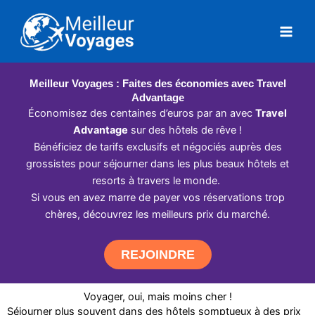
Aller
au
contenu
Meilleur Voyages : Faites des économies avec Travel
Advantage
Économisez des centaines d’euros par an avec
Travel
Advantage
sur des hôtels de rêve !
Bénéficiez de tarifs exclusifs et négociés auprès des
grossistes pour séjourner dans les plus beaux hôtels et
resorts à travers le monde.
Si vous en avez marre de payer vos réservations trop
chères, découvrez les meilleurs prix du marché.
REJOINDRE
Voyager, oui, mais moins cher !
Séjourner plus souvent dans des hôtels somptueux à des prix