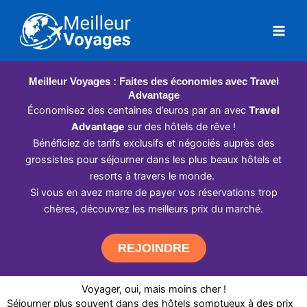
Aller
au
contenu
Meilleur Voyages : Faites des économies avec Travel
Advantage
Économisez des centaines d’euros par an avec
Travel
Advantage
sur des hôtels de rêve !
Bénéficiez de tarifs exclusifs et négociés auprès des
grossistes pour séjourner dans les plus beaux hôtels et
resorts à travers le monde.
Si vous en avez marre de payer vos réservations trop
chères, découvrez les meilleurs prix du marché.
REJOINDRE
Voyager, oui, mais moins cher !
Séjourner plus souvent dans des hôtels somptueux à des prix