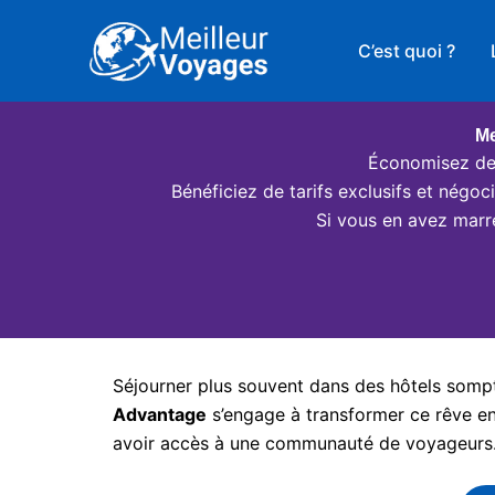
Aller
au
C’est quoi ?
contenu
Me
Économisez des
Bénéficiez de tarifs exclusifs et négo
Si vous en avez marr
Séjourner plus souvent dans des hôtels somptu
Advantage
s’engage à transformer ce rêve en 
avoir accès à une communauté de voyageurs