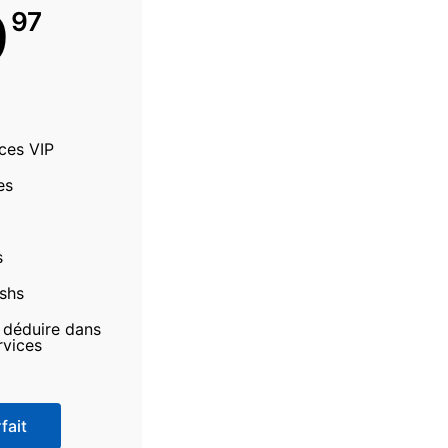
9
97
ices VIP
es
s
ashs
à déduire dans
rvices
fait