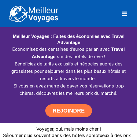
Aller
au
contenu
Meilleur Voyages : Faites des économies avec Travel
Advantage
Économisez des centaines d’euros par an avec
Travel
Advantage
sur des hôtels de rêve !
Bénéficiez de tarifs exclusifs et négociés auprès des
grossistes pour séjourner dans les plus beaux hôtels et
resorts à travers le monde.
Si vous en avez marre de payer vos réservations trop
chères, découvrez les meilleurs prix du marché.
REJOINDRE
Voyager, oui, mais moins cher !
Séjourner plus souvent dans des hôtels somptueux à des prix