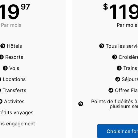
19
11
97
$
Par mois
Par mois
Hôtels
Tous les serv
Resorts
Croisièr
Vols
Trains
Locations
Séjour
Transferts
Offres Fl
Activités
Points de fidélités 
plusieurs se
rédits voyages
ns engagement
Choisir ce for