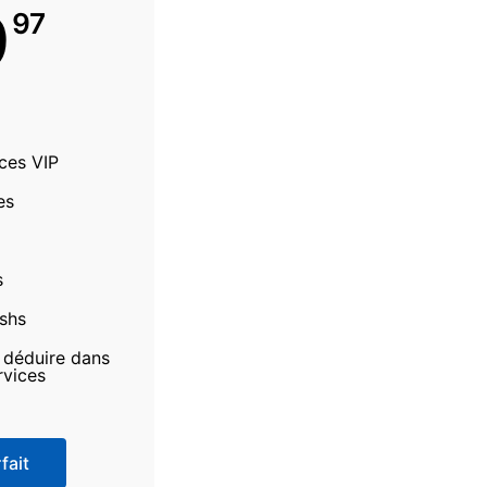
9
97
ices VIP
es
s
ashs
à déduire dans
rvices
fait