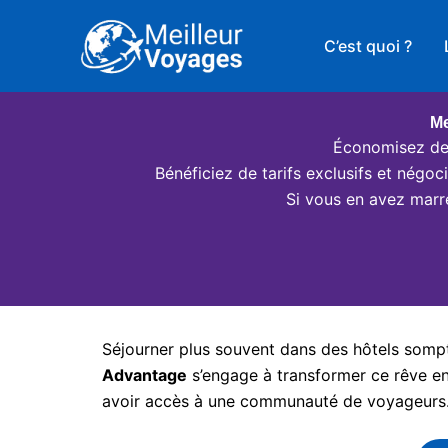
Aller
au
C’est quoi ?
contenu
Me
Économisez des
Bénéficiez de tarifs exclusifs et négo
Si vous en avez marr
Séjourner plus souvent dans des hôtels somptu
Advantage
s’engage à transformer ce rêve en 
avoir accès à une communauté de voyageurs