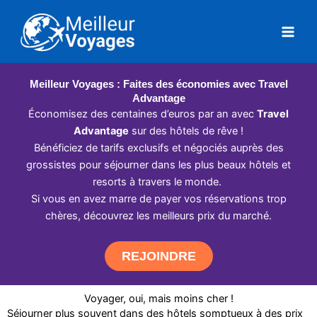
Aller
au
contenu
Meilleur Voyages : Faites des économies avec Travel
Advantage
Économisez des centaines d’euros par an avec
Travel
Advantage
sur des hôtels de rêve !
Bénéficiez de tarifs exclusifs et négociés auprès des
grossistes pour séjourner dans les plus beaux hôtels et
resorts à travers le monde.
Si vous en avez marre de payer vos réservations trop
chères, découvrez les meilleurs prix du marché.
REJOINDRE
Voyager, oui, mais moins cher !
Séjourner plus souvent dans des hôtels somptueux à des prix