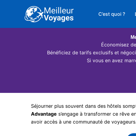
Aller
au
C’est quoi ?
contenu
Me
Économisez des
Bénéficiez de tarifs exclusifs et négo
Si vous en avez marr
Séjourner plus souvent dans des hôtels somptu
Advantage
s’engage à transformer ce rêve en 
avoir accès à une communauté de voyageurs