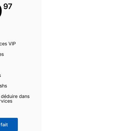
9
97
ices VIP
es
s
ashs
à déduire dans
rvices
fait