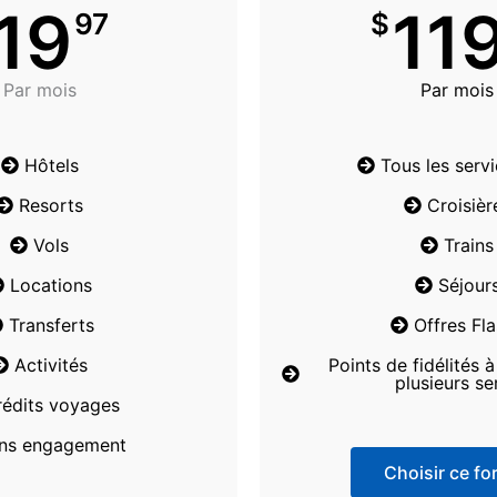
19
11
97
$
Par mois
Par mois
Hôtels
Tous les serv
Resorts
Croisièr
Vols
Trains
Locations
Séjour
Transferts
Offres Fl
Activités
Points de fidélités 
plusieurs se
rédits voyages
ns engagement
Choisir ce for