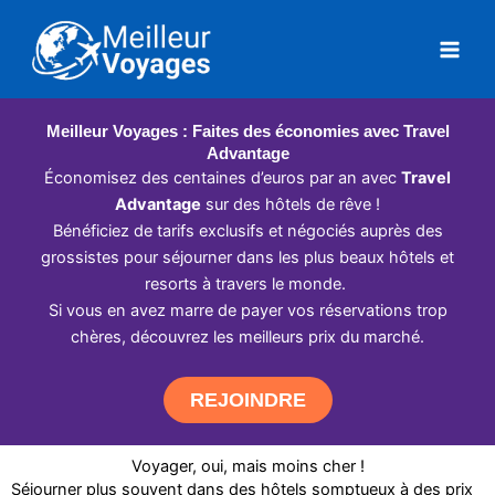
Aller
au
contenu
Meilleur Voyages : Faites des économies avec Travel
Advantage
Économisez des centaines d’euros par an avec
Travel
Advantage
sur des hôtels de rêve !
Bénéficiez de tarifs exclusifs et négociés auprès des
grossistes pour séjourner dans les plus beaux hôtels et
resorts à travers le monde.
Si vous en avez marre de payer vos réservations trop
chères, découvrez les meilleurs prix du marché.
REJOINDRE
Voyager, oui, mais moins cher !
Séjourner plus souvent dans des hôtels somptueux à des prix