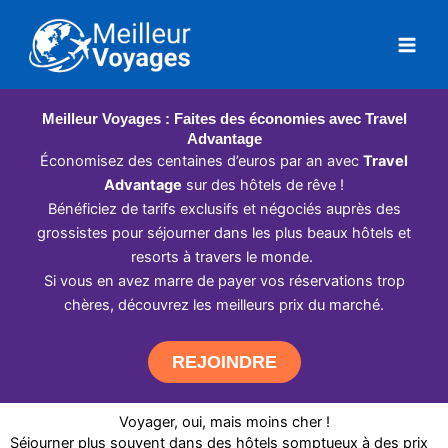
Aller
au
contenu
Meilleur Voyages : Faites des économies avec Travel
Advantage
Économisez des centaines d’euros par an avec
Travel
Advantage
sur des hôtels de rêve !
Bénéficiez de tarifs exclusifs et négociés auprès des
grossistes pour séjourner dans les plus beaux hôtels et
resorts à travers le monde.
Si vous en avez marre de payer vos réservations trop
chères, découvrez les meilleurs prix du marché.
REJOINDRE
Voyager, oui, mais moins cher !
Séjourner plus souvent dans des hôtels somptueux à des prix