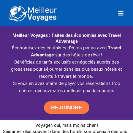
Aller
au
contenu
Meilleur Voyages : Faites des économies avec Travel
Advantage
Économisez des centaines d’euros par an avec
Travel
Advantage
sur des hôtels de rêve !
Bénéficiez de tarifs exclusifs et négociés auprès des
grossistes pour séjourner dans les plus beaux hôtels et
resorts à travers le monde.
Si vous en avez marre de payer vos réservations trop
chères, découvrez les meilleurs prix du marché.
REJOINDRE
Voyager, oui, mais moins cher !
Séjourner plus souvent dans des hôtels somptueux à des prix