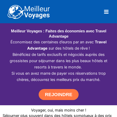
Aller
au
contenu
Meilleur Voyages : Faites des économies avec Travel
Advantage
Économisez des centaines d’euros par an avec
Travel
Advantage
sur des hôtels de rêve !
Bénéficiez de tarifs exclusifs et négociés auprès des
grossistes pour séjourner dans les plus beaux hôtels et
resorts à travers le monde.
Si vous en avez marre de payer vos réservations trop
chères, découvrez les meilleurs prix du marché.
REJOINDRE
Voyager, oui, mais moins cher !
Séjourner plus souvent dans des hôtels somptueux à des prix