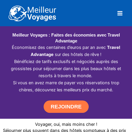
Aller
au
contenu
Meilleur Voyages : Faites des économies avec Travel
Advantage
Économisez des centaines d’euros par an avec
Travel
Advantage
sur des hôtels de rêve !
Bénéficiez de tarifs exclusifs et négociés auprès des
grossistes pour séjourner dans les plus beaux hôtels et
resorts à travers le monde.
Si vous en avez marre de payer vos réservations trop
chères, découvrez les meilleurs prix du marché.
REJOINDRE
Voyager, oui, mais moins cher !
Séjourner plus souvent dans des hôtels somptueux à des prix