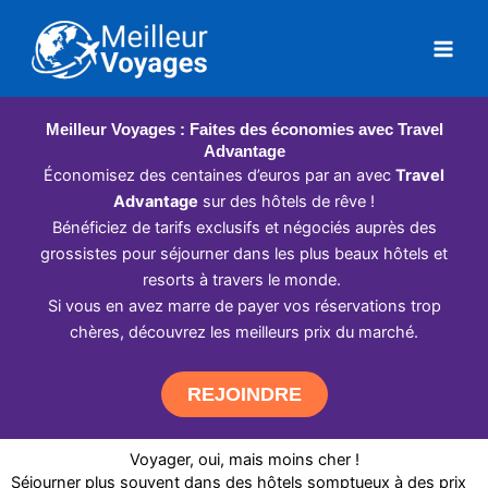
Aller
au
contenu
Meilleur Voyages : Faites des économies avec Travel
Advantage
Économisez des centaines d’euros par an avec
Travel
Advantage
sur des hôtels de rêve !
Bénéficiez de tarifs exclusifs et négociés auprès des
grossistes pour séjourner dans les plus beaux hôtels et
resorts à travers le monde.
Si vous en avez marre de payer vos réservations trop
chères, découvrez les meilleurs prix du marché.
REJOINDRE
Voyager, oui, mais moins cher !
Séjourner plus souvent dans des hôtels somptueux à des prix