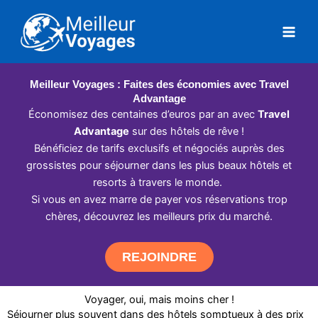
Aller
au
contenu
Meilleur Voyages : Faites des économies avec Travel
Advantage
Économisez des centaines d’euros par an avec
Travel
Advantage
sur des hôtels de rêve !
Bénéficiez de tarifs exclusifs et négociés auprès des
grossistes pour séjourner dans les plus beaux hôtels et
resorts à travers le monde.
Si vous en avez marre de payer vos réservations trop
chères, découvrez les meilleurs prix du marché.
REJOINDRE
Voyager, oui, mais moins cher !
Séjourner plus souvent dans des hôtels somptueux à des prix