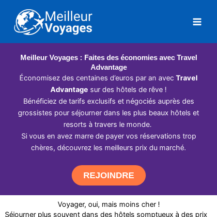
Aller
au
contenu
Meilleur Voyages : Faites des économies avec Travel
Advantage
Économisez des centaines d’euros par an avec
Travel
Advantage
sur des hôtels de rêve !
Bénéficiez de tarifs exclusifs et négociés auprès des
grossistes pour séjourner dans les plus beaux hôtels et
resorts à travers le monde.
Si vous en avez marre de payer vos réservations trop
chères, découvrez les meilleurs prix du marché.
REJOINDRE
Voyager, oui, mais moins cher !
Séjourner plus souvent dans des hôtels somptueux à des prix