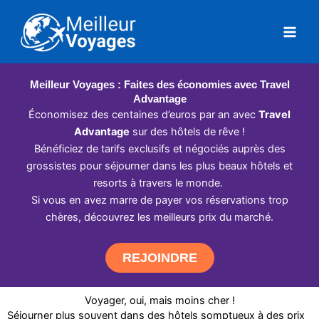
Aller
au
contenu
Meilleur Voyages : Faites des économies avec Travel
Advantage
Économisez des centaines d’euros par an avec
Travel
Advantage
sur des hôtels de rêve !
Bénéficiez de tarifs exclusifs et négociés auprès des
grossistes pour séjourner dans les plus beaux hôtels et
resorts à travers le monde.
Si vous en avez marre de payer vos réservations trop
chères, découvrez les meilleurs prix du marché.
REJOINDRE
Voyager, oui, mais moins cher !
Séjourner plus souvent dans des hôtels somptueux à des prix