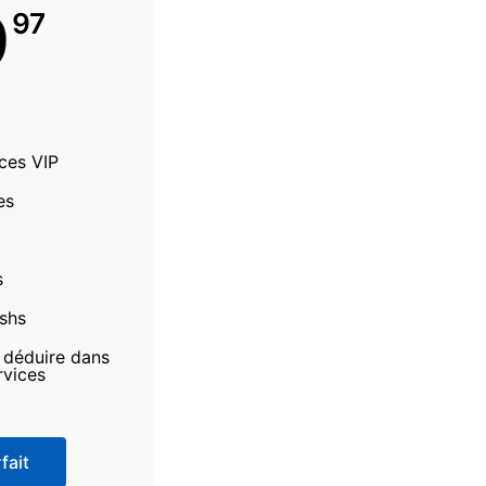
9
97
ices VIP
es
s
ashs
à déduire dans
rvices
fait