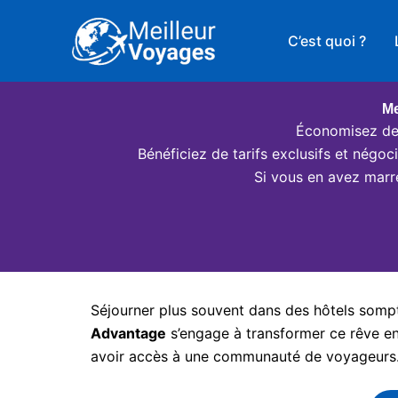
Aller
au
C’est quoi ?
contenu
Me
Économisez des
Bénéficiez de tarifs exclusifs et négo
Si vous en avez marr
Séjourner plus souvent dans des hôtels somptu
Advantage
s’engage à transformer ce rêve en 
avoir accès à une communauté de voyageurs