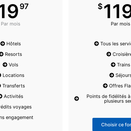
19
11
97
$
Par mois
Par mois
Hôtels
Tous les serv
Resorts
Croisièr
Vols
Trains
Locations
Séjour
Transferts
Offres Fl
Activités
Points de fidélités 
plusieurs se
rédits voyages
ns engagement
Choisir ce for