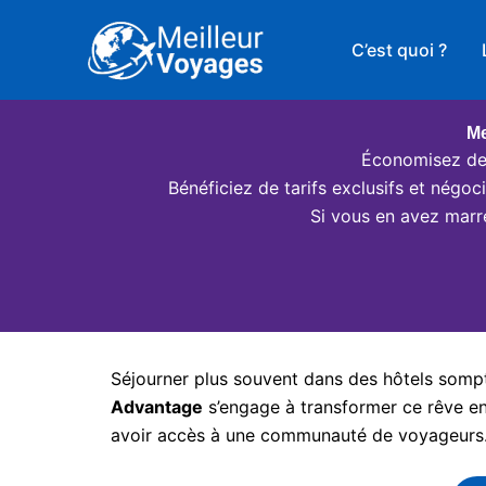
Aller
au
C’est quoi ?
contenu
Me
Économisez des
Bénéficiez de tarifs exclusifs et négo
Si vous en avez marr
Séjourner plus souvent dans des hôtels somptu
Advantage
s’engage à transformer ce rêve en 
avoir accès à une communauté de voyageurs