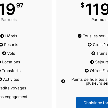
19
11
97
$
Par mois
Par mois
Hôtels
Tous les serv
Resorts
Croisièr
Vols
Trains
Locations
Séjour
Transferts
Offres Fl
Activités
Points de fidélités 
plusieurs se
rédits voyages
ns engagement
Choisir ce for