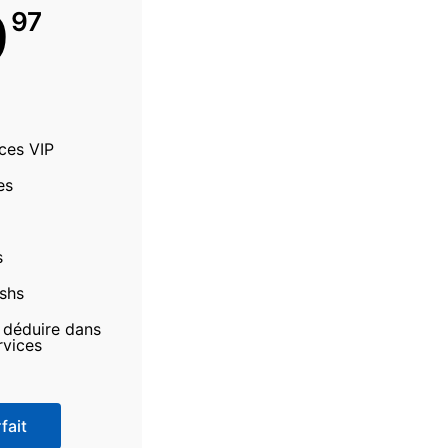
9
97
ices VIP
es
s
ashs
à déduire dans
rvices
fait