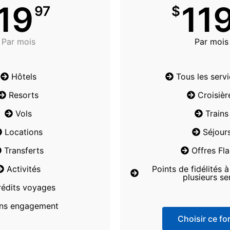
19
11
97
$
Par mois
Par mois
Hôtels
Tous les serv
Resorts
Croisièr
Vols
Trains
Locations
Séjour
Transferts
Offres Fl
Activités
Points de fidélités 
plusieurs se
rédits voyages
ns engagement
Choisir ce for