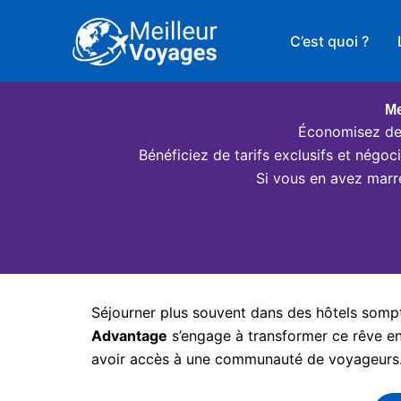
Aller
au
C’est quoi ?
contenu
Me
Économisez des
Bénéficiez de tarifs exclusifs et négo
Si vous en avez marr
Séjourner plus souvent dans des hôtels somptu
Advantage
s’engage à transformer ce rêve en 
avoir accès à une communauté de voyageurs