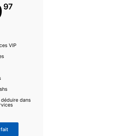
9
97
ices VIP
es
s
ashs
à déduire dans
rvices
fait