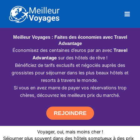
Aller
au
contenu
Meilleur Voyages : Faites des économies avec Travel
Advantage
Économisez des centaines d’euros par an avec
Travel
Advantage
sur des hôtels de rêve !
Bénéficiez de tarifs exclusifs et négociés auprès des
grossistes pour séjourner dans les plus beaux hôtels et
resorts à travers le monde.
Si vous en avez marre de payer vos réservations trop
chères, découvrez les meilleurs prix du marché.
REJOINDRE
Voyager, oui, mais moins cher !
Séjourner plus souvent dans des hôtels somptueux à des prix