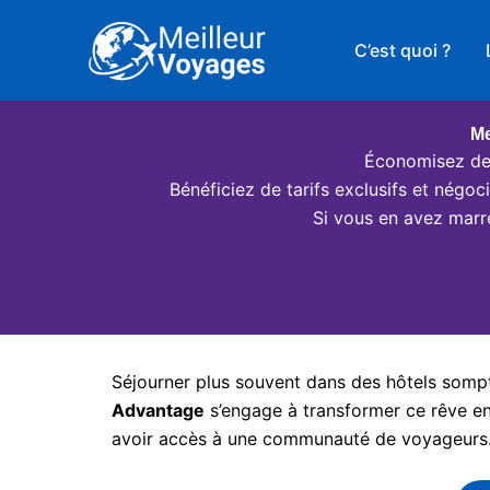
Aller
au
C’est quoi ?
contenu
Me
Économisez des
Bénéficiez de tarifs exclusifs et négo
Si vous en avez marr
Séjourner plus souvent dans des hôtels somptu
Advantage
s’engage à transformer ce rêve en 
avoir accès à une communauté de voyageurs