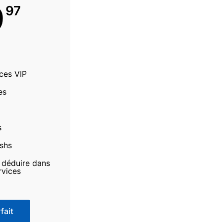
9
97
ices VIP
es
s
ashs
à déduire dans
rvices
fait