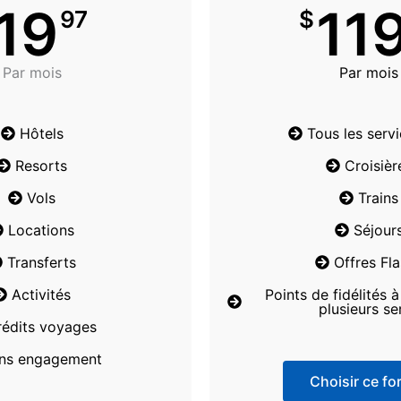
19
11
97
$
Par mois
Par mois
Hôtels
Tous les serv
Resorts
Croisièr
Vols
Trains
Locations
Séjour
Transferts
Offres Fl
Activités
Points de fidélités 
plusieurs se
rédits voyages
ns engagement
Choisir ce for