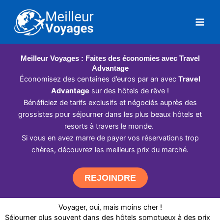
Aller
au
contenu
Meilleur Voyages : Faites des économies avec Travel
Advantage
Économisez des centaines d’euros par an avec
Travel
Advantage
sur des hôtels de rêve !
Bénéficiez de tarifs exclusifs et négociés auprès des
grossistes pour séjourner dans les plus beaux hôtels et
resorts à travers le monde.
Si vous en avez marre de payer vos réservations trop
chères, découvrez les meilleurs prix du marché.
REJOINDRE
Voyager, oui, mais moins cher !
Séjourner plus souvent dans des hôtels somptueux à des prix