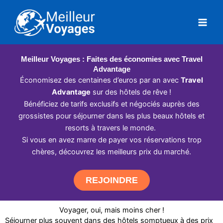
Aller
au
contenu
Meilleur Voyages : Faites des économies avec Travel
Advantage
Économisez des centaines d’euros par an avec
Travel
Advantage
sur des hôtels de rêve !
Bénéficiez de tarifs exclusifs et négociés auprès des
grossistes pour séjourner dans les plus beaux hôtels et
resorts à travers le monde.
Si vous en avez marre de payer vos réservations trop
chères, découvrez les meilleurs prix du marché.
REJOINDRE
Voyager, oui, mais moins cher !
Séjourner plus souvent dans des hôtels somptueux à des prix