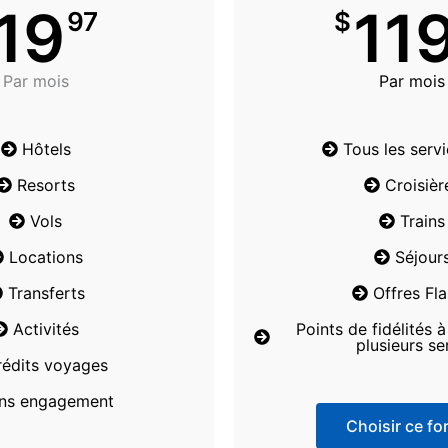
19
11
97
$
Par mois
Par mois
Hôtels
Tous les serv
Resorts
Croisièr
Vols
Trains
Locations
Séjour
Transferts
Offres Fl
Activités
Points de fidélités 
plusieurs se
rédits voyages
ns engagement
Choisir ce for