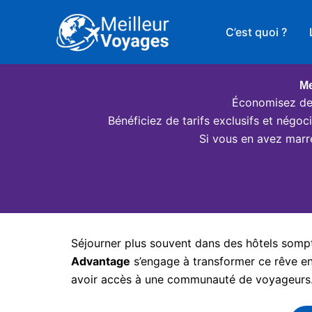
Aller
au
C’est quoi ?
contenu
Me
Économisez des
Bénéficiez de tarifs exclusifs et négo
Si vous en avez marr
Séjourner plus souvent dans des hôtels somptu
Advantage
s’engage à transformer ce rêve en 
avoir accès à une communauté de voyageurs