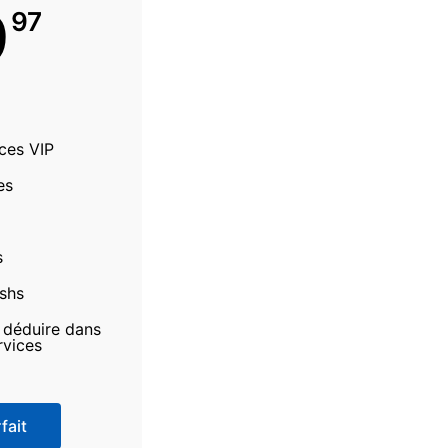
9
97
ices VIP
es
s
ashs
à déduire dans
rvices
fait