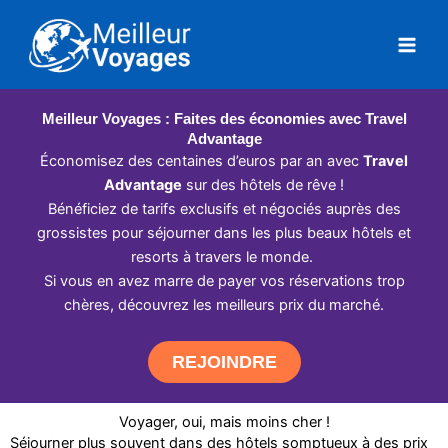
Aller
au
contenu
Meilleur Voyages : Faites des économies avec Travel
Advantage
Économisez des centaines d’euros par an avec
Travel
Advantage
sur des hôtels de rêve !
Bénéficiez de tarifs exclusifs et négociés auprès des
grossistes pour séjourner dans les plus beaux hôtels et
resorts à travers le monde.
Si vous en avez marre de payer vos réservations trop
chères, découvrez les meilleurs prix du marché.
REJOINDRE
Voyager, oui, mais moins cher !
Séjourner plus souvent dans des hôtels somptueux à des prix