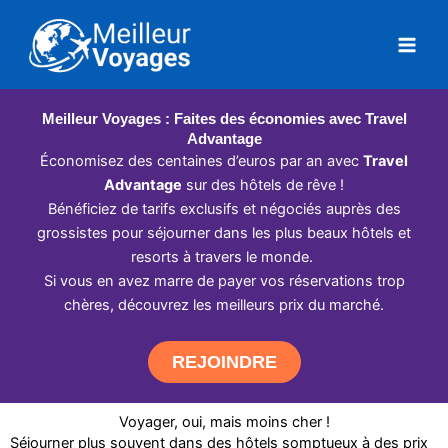
Aller
au
contenu
Meilleur Voyages : Faites des économies avec Travel
Advantage
Économisez des centaines d’euros par an avec
Travel
Advantage
sur des hôtels de rêve !
Bénéficiez de tarifs exclusifs et négociés auprès des
grossistes pour séjourner dans les plus beaux hôtels et
resorts à travers le monde.
Si vous en avez marre de payer vos réservations trop
chères, découvrez les meilleurs prix du marché.
REJOINDRE
Voyager, oui, mais moins cher !
Séjourner plus souvent dans des hôtels somptueux à des prix