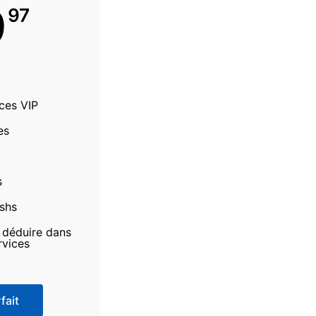
9
97
ices VIP
es
s
ashs
à déduire dans
rvices
fait