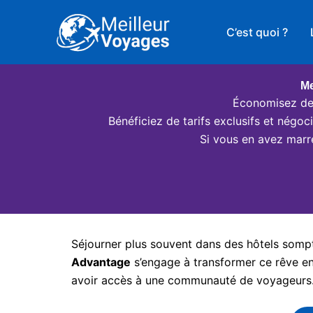
Aller
au
C’est quoi ?
contenu
Me
Économisez des
Bénéficiez de tarifs exclusifs et négo
Si vous en avez marr
Séjourner plus souvent dans des hôtels somptu
Advantage
s’engage à transformer ce rêve en 
avoir accès à une communauté de voyageurs