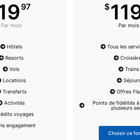
19
11
97
$
Par mois
Par mois
Hôtels
Tous les serv
Resorts
Croisièr
Vols
Trains
Locations
Séjour
Transferts
Offres Fl
Activités
Points de fidélités 
plusieurs se
rédits voyages
ns engagement
Choisir ce for