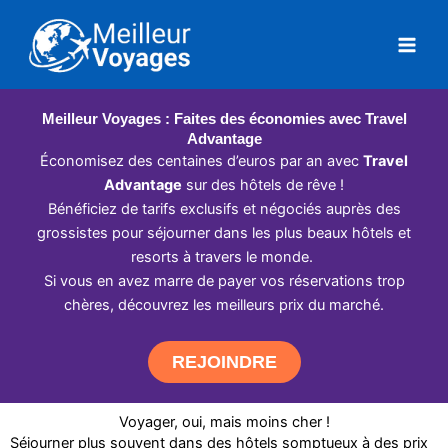
Aller
au
contenu
Meilleur Voyages : Faites des économies avec Travel
Advantage
Économisez des centaines d’euros par an avec
Travel
Advantage
sur des hôtels de rêve !
Bénéficiez de tarifs exclusifs et négociés auprès des
grossistes pour séjourner dans les plus beaux hôtels et
resorts à travers le monde.
Si vous en avez marre de payer vos réservations trop
chères, découvrez les meilleurs prix du marché.
REJOINDRE
Voyager, oui, mais moins cher !
Séjourner plus souvent dans des hôtels somptueux à des prix