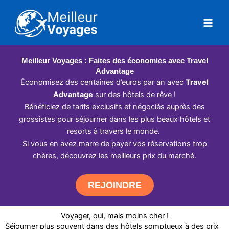
Aller
au
contenu
Meilleur Voyages : Faites des économies avec Travel
Advantage
Économisez des centaines d’euros par an avec
Travel
Advantage
sur des hôtels de rêve !
Bénéficiez de tarifs exclusifs et négociés auprès des
grossistes pour séjourner dans les plus beaux hôtels et
resorts à travers le monde.
Si vous en avez marre de payer vos réservations trop
chères, découvrez les meilleurs prix du marché.
REJOINDRE
Voyager, oui, mais moins cher !
Séjourner plus souvent dans des hôtels somptueux à des prix