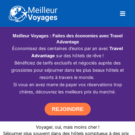
Aller
au
contenu
Meilleur Voyages : Faites des économies avec Travel
Advantage
Économisez des centaines d’euros par an avec
Travel
Advantage
sur des hôtels de rêve !
Bénéficiez de tarifs exclusifs et négociés auprès des
grossistes pour séjourner dans les plus beaux hôtels et
resorts à travers le monde.
Si vous en avez marre de payer vos réservations trop
chères, découvrez les meilleurs prix du marché.
REJOINDRE
Voyager, oui, mais moins cher !
Séjourner plus souvent dans des hôtels somptueux à des prix