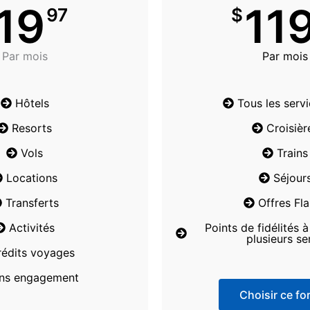
19
11
97
$
Par mois
Par mois
Hôtels
Tous les serv
Resorts
Croisièr
Vols
Trains
Locations
Séjour
Transferts
Offres Fl
Activités
Points de fidélités 
plusieurs se
rédits voyages
ns engagement
Choisir ce for