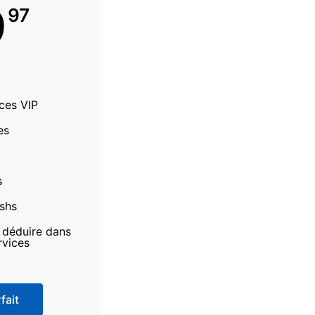
9
97
ices VIP
es
s
ashs
à déduire dans
rvices
fait