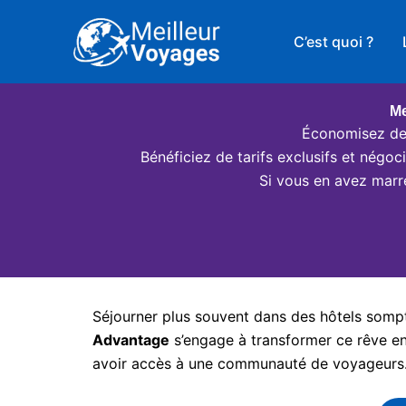
Aller
au
C’est quoi ?
contenu
Me
Économisez des
Bénéficiez de tarifs exclusifs et négo
Si vous en avez marr
Séjourner plus souvent dans des hôtels somptu
Advantage
s’engage à transformer ce rêve en 
avoir accès à une communauté de voyageurs