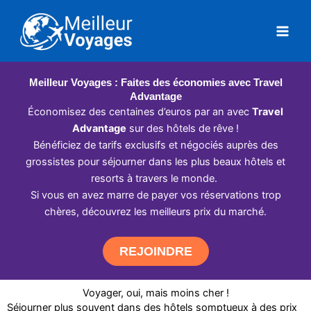
Aller
au
contenu
Meilleur Voyages : Faites des économies avec Travel
Advantage
Économisez des centaines d’euros par an avec
Travel
Advantage
sur des hôtels de rêve !
Bénéficiez de tarifs exclusifs et négociés auprès des
grossistes pour séjourner dans les plus beaux hôtels et
resorts à travers le monde.
Si vous en avez marre de payer vos réservations trop
chères, découvrez les meilleurs prix du marché.
REJOINDRE
Voyager, oui, mais moins cher !
Séjourner plus souvent dans des hôtels somptueux à des prix