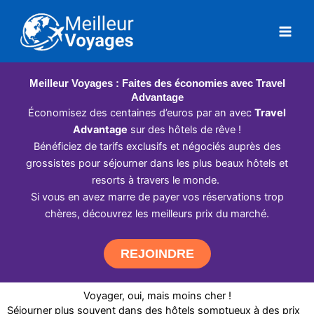
Aller
au
contenu
Meilleur Voyages : Faites des économies avec Travel
Advantage
Économisez des centaines d’euros par an avec
Travel
Advantage
sur des hôtels de rêve !
Bénéficiez de tarifs exclusifs et négociés auprès des
grossistes pour séjourner dans les plus beaux hôtels et
resorts à travers le monde.
Si vous en avez marre de payer vos réservations trop
chères, découvrez les meilleurs prix du marché.
REJOINDRE
Voyager, oui, mais moins cher !
Séjourner plus souvent dans des hôtels somptueux à des prix