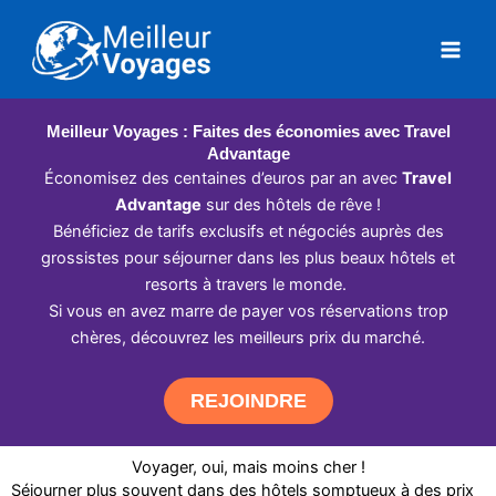
Aller
au
contenu
Meilleur Voyages : Faites des économies avec Travel
Advantage
Économisez des centaines d’euros par an avec
Travel
Advantage
sur des hôtels de rêve !
Bénéficiez de tarifs exclusifs et négociés auprès des
grossistes pour séjourner dans les plus beaux hôtels et
resorts à travers le monde.
Si vous en avez marre de payer vos réservations trop
chères, découvrez les meilleurs prix du marché.
REJOINDRE
Voyager, oui, mais moins cher !
Séjourner plus souvent dans des hôtels somptueux à des prix