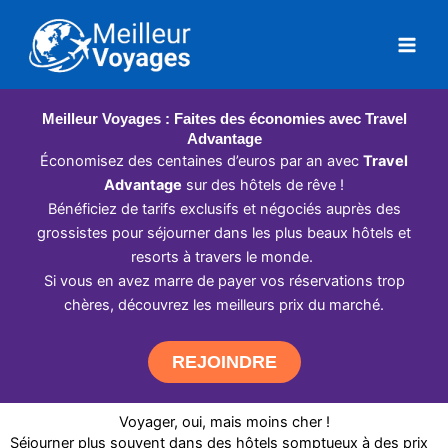
Aller
au
contenu
Meilleur Voyages : Faites des économies avec Travel
Advantage
Économisez des centaines d’euros par an avec
Travel
Advantage
sur des hôtels de rêve !
Bénéficiez de tarifs exclusifs et négociés auprès des
grossistes pour séjourner dans les plus beaux hôtels et
resorts à travers le monde.
Si vous en avez marre de payer vos réservations trop
chères, découvrez les meilleurs prix du marché.
REJOINDRE
Voyager, oui, mais moins cher !
Séjourner plus souvent dans des hôtels somptueux à des prix