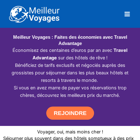
Aller
au
contenu
Meilleur Voyages : Faites des économies avec Travel
Advantage
Économisez des centaines d’euros par an avec
Travel
Advantage
sur des hôtels de rêve !
Bénéficiez de tarifs exclusifs et négociés auprès des
grossistes pour séjourner dans les plus beaux hôtels et
resorts à travers le monde.
Si vous en avez marre de payer vos réservations trop
chères, découvrez les meilleurs prix du marché.
REJOINDRE
Voyager, oui, mais moins cher !
Séjourner plus souvent dans des hôtels somptueux à des prix