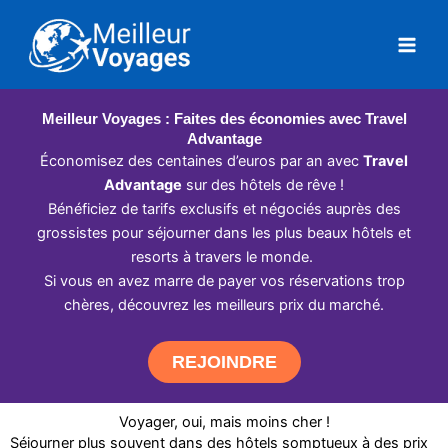
Aller
au
contenu
Meilleur Voyages : Faites des économies avec Travel
Advantage
Économisez des centaines d’euros par an avec
Travel
Advantage
sur des hôtels de rêve !
Bénéficiez de tarifs exclusifs et négociés auprès des
grossistes pour séjourner dans les plus beaux hôtels et
resorts à travers le monde.
Si vous en avez marre de payer vos réservations trop
chères, découvrez les meilleurs prix du marché.
REJOINDRE
Voyager, oui, mais moins cher !
Séjourner plus souvent dans des hôtels somptueux à des prix