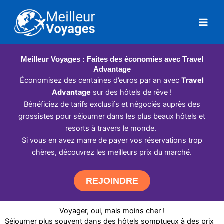
Aller
au
contenu
Meilleur Voyages : Faites des économies avec Travel
Advantage
Économisez des centaines d’euros par an avec
Travel
Advantage
sur des hôtels de rêve !
Bénéficiez de tarifs exclusifs et négociés auprès des
grossistes pour séjourner dans les plus beaux hôtels et
resorts à travers le monde.
Si vous en avez marre de payer vos réservations trop
chères, découvrez les meilleurs prix du marché.
REJOINDRE
Voyager, oui, mais moins cher !
Séjourner plus souvent dans des hôtels somptueux à des prix