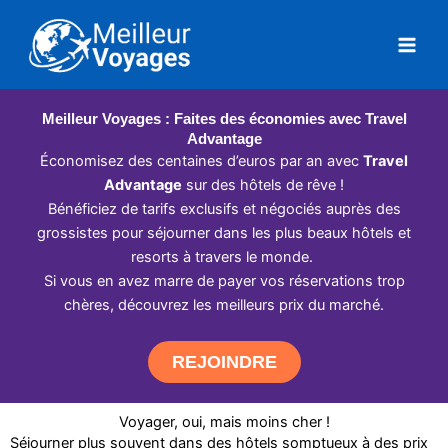
Aller
au
contenu
Meilleur Voyages : Faites des économies avec Travel
Advantage
Économisez des centaines d’euros par an avec
Travel
Advantage
sur des hôtels de rêve !
Bénéficiez de tarifs exclusifs et négociés auprès des
grossistes pour séjourner dans les plus beaux hôtels et
resorts à travers le monde.
Si vous en avez marre de payer vos réservations trop
chères, découvrez les meilleurs prix du marché.
REJOINDRE
Voyager, oui, mais moins cher !
Séjourner plus souvent dans des hôtels somptueux à des prix